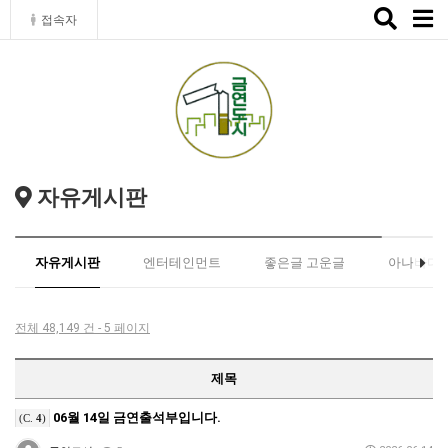
Toggle
접속자
naviga
자유게시판
자유게시판
엔터테인먼트
좋은글 고운글
아나바다
전체 48,149 건 - 5 페이지
제목
06월 14일 금연출석부입니다.
(C.
4
)