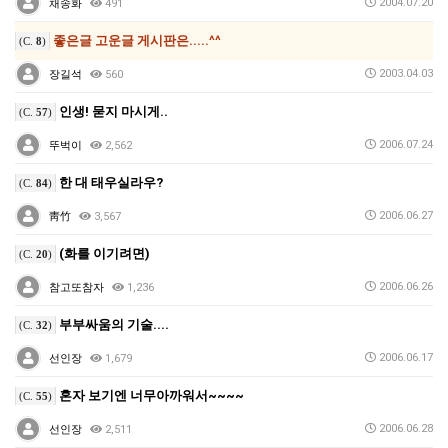
2004.07.20
채송화
491
좋은글 고운글 게시판은.....^^
(C.
8
)
2003.04.03
장길석
560
인생! 묻지 마시게..
(C.
57
)
2006.07.24
뚜벅이
2,562
한 대 태우실라우?
(C.
84
)
2006.06.27
靑竹
3,567
(화를 이기려면)
(C.
20
)
2006.06.26
참고또참자
1,236
부부싸움의 기술....
(C.
32
)
2006.06.17
선인장
1,679
혼자 보기엔 너무아까워서~~~~
(C.
55
)
2006.06.28
선인장
2,511