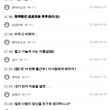
2006.05.23
흰머리소년
410
雜學斷想 處處佛像 事事佛供(펌)
(C.
10
)
2006.04.24
심공무욕
456
비우고 비워야....
(C.
14
)
2006.04.10
흰머리소년
635
짧고 가늘게 사는 지름길[펌]
(C.
14
)
2005.10.04
감사
752
[펌] 제 10 번째 출근부 ( 이사람에게 배우자 )
(C.
27
)
2005.11.07
호박전
807
내가 먼저 마음을 열면.....
(C.
17
)
2006.02.18
멍청이
448
많은 사람이 당신을 친구로 생각하느냐?
(C.
23
)