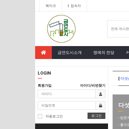
북마크
접속자
금연도시소개
명예의 전당
LOGIN
[
다섯
회원가입
아이디/비번찾기
다섯
로그인
자동로그인
- 방문
- 좋아