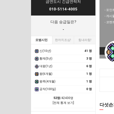
금연도시 긴급연락처
010-5114-4005
- 포인트
- 게시
다음 승급일은?
- 코멘
-
모범시민
한까치조심!
힘내라힘!
신(10년)
41 명
황제(5년)
3 명
대왕(1년)
6 명
왕(6개월)
1 명
왕족(4개월)
1 명
공작(100일)
0 명
52명
/42430명
[전체 통계 보기]
다섯손