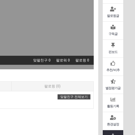
팔로윙글
구독글
핀보드
맞팔친구 0
팔로워 0
팔로윙 0
추천/비추
팔로윙 (0)
별점평가글
맞팔친구 전체보기
활동기록
환경설정