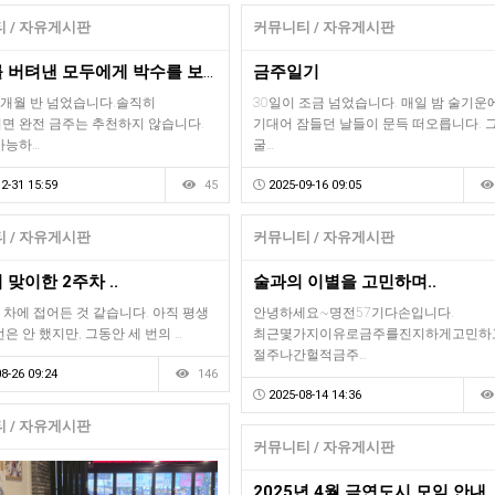
 / 자유게시판
커뮤니티 / 자유게시판
한 해를 버텨낸 모두에게 박수를 보냅니다~
금주일기
4개월 반 넘었습니다.솔직히
30일이 조금 넘었습니다. 매일 밤 술기운
면 완전 금주는 추천하지 않습니다.
기대어 잠들던 날들이 문득 떠오릅니다. 
가능하…
굴…
2-31 15:59
45
2025-09-16 09:05
 / 자유게시판
커뮤니티 / 자유게시판
 맞이한 2주차 ..
술과의 이별을 고민하며..
 차에 접어든 것 같습니다. 아직 평생
안녕하세요~명전57기다손입니다.
은 안 했지만, 그동안 세 번의 …
최근몇가지이유로금주를진지하게고민하
절주나간헐적금주…
8-26 09:24
146
2025-08-14 14:36
 / 자유게시판
커뮤니티 / 자유게시판
2025년 4월 금연도시 모임 안내