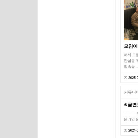
모임예고
어제 모
만남을 
접속을 …
2025-0
커뮤니티
-------
온라인 
2021-0