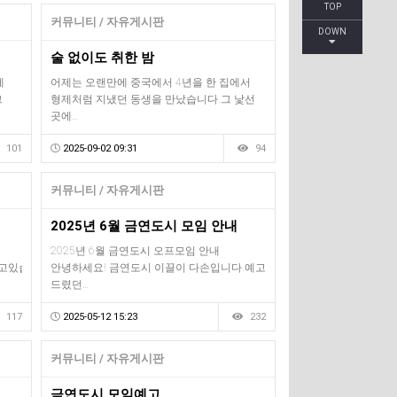
TOP
커뮤니티 / 자유게시판
DOWN
술 없이도 취한 밤
에
어제는 오랜만에 중국에서 4년을 한 집에서
그
형제처럼 지냈던 동생을 만났습니다.그 낯선
곳에…
101
2025-09-02 09:31
94
커뮤니티 / 자유게시판
2025년 6월 금연도시 모임 안내
2025년 6월 금연도시 오프모임 안내
고있습니다.
안녕하세요! 금연도시 이끌이 다손입니다.예고
드렸던…
117
2025-05-12 15:23
232
커뮤니티 / 자유게시판
금연도시 모임예고