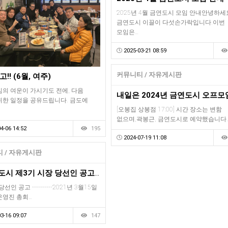
2025년 4월 금연도시 모임 안내안녕하세
금연도시 이끌이 다섯손가락입니다.이번
모임은…
2025-03-21 08:59
커뮤니티 / 자유게시판
!! (6월, 여주)
임의 여운이 가시기도 전에, 다음
위한 일정을 공유드립니다. 금도에
[오봉집 상봉점 17:00] 시간 장소는 변함
없으며,곽봉근, 금연도시로 예약했습니다.
4-06 14:52
195
2024-07-19 11:08
 / 자유게시판
※금연도시 제3기 시장 당선인 공고※
--- 당선인 공고 ----------2021년 3월15일
운영진 총회…
3-16 09:07
147