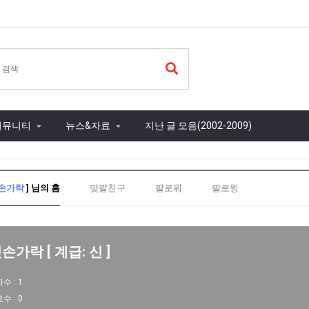
커뮤니티
뉴스&자료
지난 글 모음(2002-2009)
손가락
] 님의 홈
맞팔친구
팔로워
팔로윙
손가락 [ 계급: 신 ]
자수 :
1
요수 :
0