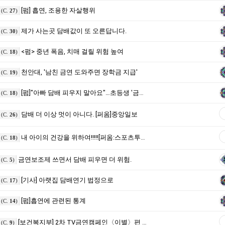
[펌] 흡연, 조용한 자살행위
(C.
27
)
제가 사는곳 담배값이 또 오른답니다.
(C.
30
)
<펌> 중년 폭음, 치매 걸릴 위험 높여
(C.
18
)
천안대, '남친 금연 도와주면 장학금 지급'
(C.
19
)
[펌]"아빠 담배 피우지 말아요"…초등생 '금연 교육' 부모에 특효
(C.
18
)
담배 더 이상 멋이 아니다. [퍼옴]중앙일보
(C.
26
)
내 아이의 건강을 위하여!!!!![퍼옴:스포츠투데이]
(C.
18
)
금연보조제 쓰면서 담배 피우면 더 위험.
(C.
5
)
[기사] 아랫집 담배연기 법정으로
(C.
17
)
[펌]흡연에 관련된 통계
(C.
14
)
[보건복지부] 2차 TV금연캠페인〈이별〉편 방영
(C.
9
)