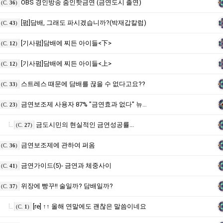
OBS 경인방송 줌인핫금연 (금연도시 출연)
(C.
36
)
[펌]담배, 그래도 파시겠습니까?(박재갑칼럼)
(C.
43
)
[기사펌]담배에 찌든 아이들<下>
(C.
12
)
[기사펌]담배에 찌든 아이들<上>
(C.
12
)
스트레스 때문에 담배를 끊을 수 없다고요??
(C.
33
)
금연보조제 사용자 87% "금연효과 없다" 뉴시스 | 기사입력 2007-09-23 11:37
(C.
23
)
금도시민의 현실적인 금연성공률...
(C.
27
)
금연보조제에 관하여 퍼옴
(C.
36
)
금연가이드(5)- 금연과 체중사이
(C.
41
)
위장에 빵꾸!! 술일까? 담배일까?
(C.
37
)
[re] ↑↑ 올해 연말에도 괜찮은 말씀이네요
(C.
1
)