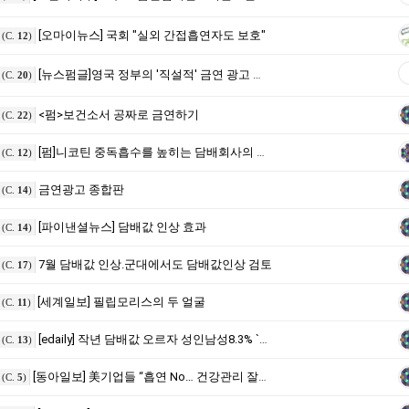
[오마이뉴스] 국회 "실외 간접흡연자도 보호"
(C.
12
)
[뉴스펌글]영국 정부의 '직설적' 금연 광고 화제
(C.
20
)
<펌>보건소서 공짜로 금연하기
(C.
22
)
[펌]니코틴 중독흡수를 높히는 담배회사의 비밀
(C.
12
)
금연광고 종합판
(C.
14
)
[파이낸셜뉴스] 담배값 인상 효과
(C.
14
)
7월 담배값 인상.군대에서도 담배값인상 검토
(C.
17
)
[세계일보] 필립모리스의 두 얼굴
(C.
11
)
[edaily] 작년 담배값 오르자 성인남성8.3% `끊었다`
(C.
13
)
[동아일보] 美기업들 “흡연 No… 건강관리 잘하면 돈 줄게요”
(C.
5
)