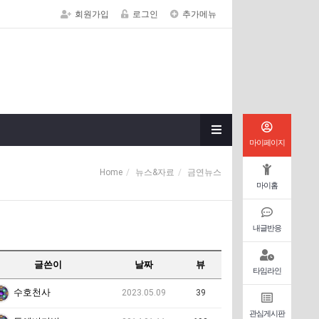
회원가입
로그인
추가메뉴
마이페이지
Home
뉴스&자료
금연뉴스
마이홈
내글반응
글쓴이
날짜
뷰
타임라인
수호천사
2023.05.09
39
관심게시판