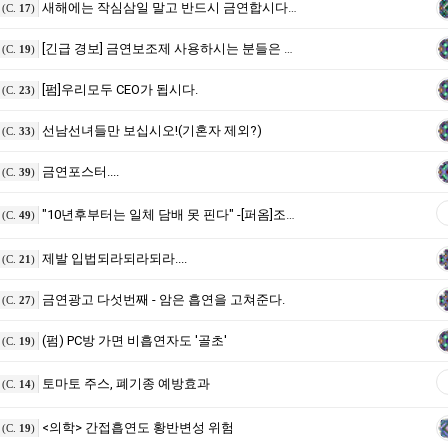
새해에는 작심삼일 말고 반드시 금연합시다.[기사글]
(C.
17
)
[긴급 경보] 금연보조제 사용하시는 분들은 반드시 참고하세요.
(C.
19
)
[펌]우리모두 CEO가 됩시다.
(C.
23
)
선남선녀들만 보십시오!(기혼자 제외?)
(C.
33
)
금연포스터....
(C.
39
)
"10년후부터는 일체 담배 못 핀다" -[퍼옴]조선일보
(C.
49
)
제발 입법되라되라되라....
(C.
21
)
금연광고 다섯번째 - 암은 흡연을 고쳐준다.
(C.
27
)
(펌) PC방 가면 비흡연자도 '골초'
(C.
19
)
토마토 주스, 폐기종 예방효과
(C.
14
)
<의학> 간접흡연도 황반변성 위험
(C.
19
)