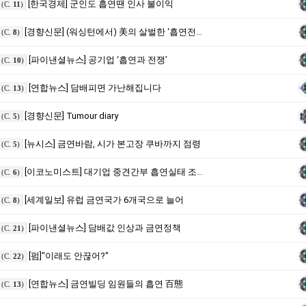
[한국경제] 군인도 흡연땐 인사 불이익
(C.
11
)
[경향신문] (워싱턴에서) 美의 살벌한 ‘흡연전쟁’
(C.
8
)
[파이낸셜뉴스] 공기업 ‘흡연과 전쟁’
(C.
10
)
[연합뉴스] 담배피면 가난해집니다
(C.
13
)
[경향신문] Tumour diary
(C.
5
)
[뉴시스] 금연바람, 시가 본고장 쿠바까지 점령
(C.
5
)
[이코노미스트] 대기업 중견간부 흡연실태 조사
(C.
6
)
[세계일보] 유럽 금연국가 6개국으로 늘어
(C.
8
)
[파이낸셜뉴스] 담배값 인상과 금연정책
(C.
21
)
[펌]"이래도 안끊어?"
(C.
22
)
[연합뉴스] 금연빌딩 임원들의 흡연 百態
(C.
13
)