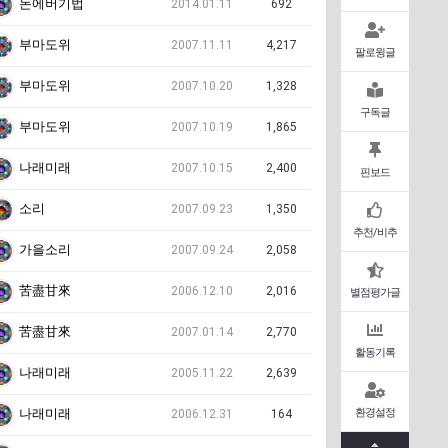
돈에버기법
2014.01.11
692
부마도위
2007.11.11
4,217
팔로윙글
부마도위
2007.10.20
1,328
구독글
부마도위
2007.10.19
1,865
나래미래
2007.10.15
2,400
핀보드
소리
2007.09.23
1,350
추천/비추
가을소리
2007.09.24
2,058
苦盡甘來
2006.12.10
2,016
별점평가글
苦盡甘來
2007.01.14
2,770
활동기록
나래미래
2005.11.22
2,639
환경설정
나래미래
2006.12.31
164