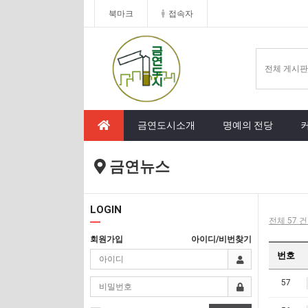
북마크
접속자
금연도시소개
명예의 전당
금연뉴스
LOGIN
전체 57 건
회원가입
아이디/비번찾기
번호
57