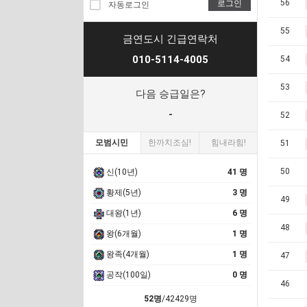
56
로그인
자동로그인
55
금연도시 긴급연락처
010-5114-4005
54
53
다음 승급일은?
-
52
모범시민
한까치조심!
힘내라힘!
51
50
신(10년)
41 명
황제(5년)
3 명
49
대왕(1년)
6 명
48
왕(6개월)
1 명
왕족(4개월)
1 명
47
공작(100일)
0 명
46
52명
/42429명