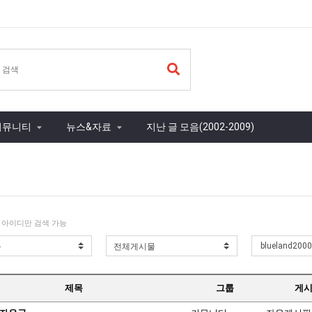
커뮤니티
뉴스&자료
지난 글 모음(2002-2009)
 아이디만 검색 가능
제목
그룹
게