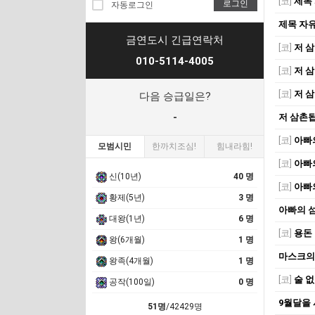
[코]
제목
로그인
자동로그인
제목 자
금연도시 긴급연락처
[코]
저 
010-5114-4005
[코]
저 
[코]
저 
다음 승급일은?
-
저 삼촌
[코]
아빠
모범시민
한까치조심!
힘내라힘!
[코]
아빠
신(10년)
40 명
[코]
아빠
황제(5년)
3 명
아빠의 
대왕(1년)
6 명
[코]
용돈
왕(6개월)
1 명
마스크의
왕족(4개월)
1 명
[코]
술 없
공작(100일)
0 명
9월달을 
51명
/42429명