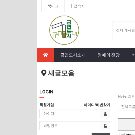
북마크
접속자
금연도시소개
명예의 전당
새글모음
LOGIN
Note:
회원
회원가입
아이디/비번찾기