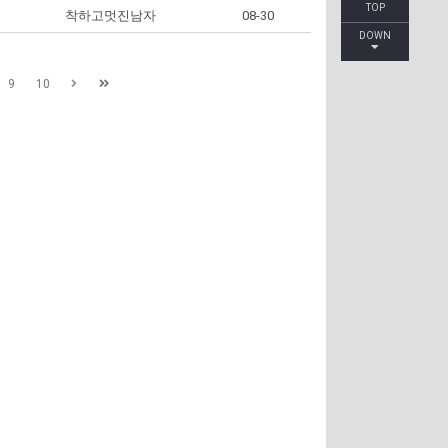
TOP
착하고멋진남자
08-30
DOWN
9
10