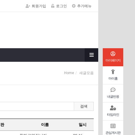
회원가입
로그인
추가메뉴
마이페이지
Home
새글모음
마이홈
내글반응
검색
타임라인
시판
이름
일시
관심게시판