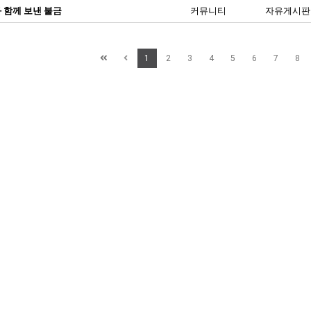
과 함께 보낸 불금
커뮤니티
자유게시판
1
2
3
4
5
6
7
8