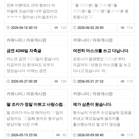
진짜 이쁜데요 근데 형보다 저
1월 4250분2월 3740분3월
어릴때 모습이랑 너무 닮았어요..
4509분4월 3795분5월 4144분 총
ㅋㅋㅋㅋ 찾아보니까 딸조카가…
운동시간 20…
2026-06-16 00:10
123
2026-06-02 20:40
114
커뮤니티 / 자유게시판
커뮤니티 / 자유게시판
금연 4200일 자축글
여전히 마스크를 쓰고 다닙니다.
어느덧 금연 4200일이 됬습니다.
코로나가 발생했던 2020년 부터
지금까지 단 한개피도 피우지
지금까지 6년동안 마스크를 잘 쓰고
않았습니다. 이제는 금연 …
다니고 있습니다. 마…
2026-05-27 00:28
124
2026-05-21 21:52
110
커뮤니티 / 자유게시판
커뮤니티 / 자유게시판
딸 조카가 정말 이쁘고 사랑스럽습니다.
제가 삼촌이 됬습니다.
딸 조카가 어느덧 태어난지 10일이
형수님이 이번주 수요일날에 입원을
넘었어요. 12일째 됬어요 형수님이
하셨고 목요일날에 딸조카를
영상이랑 사진 가족…
출산했는데요 딸 조카 영상을 …
2026-05-19 23:50
92
2026-05-09 00:40
113