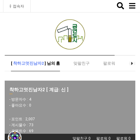
Toggle
접속자
naviga
[
착하고멋진남자2
] 님의 홈
맞팔친구
팔로워
팔로
착하고멋진남자2 [ 계급: 신 ]
- 방문자수 :
4
- 좋아요수 :
0
- 포인트 :
2,007
- 게시물수 :
73
- 코멘트수 :
69
맞팔친구 0
팔로워 0
팔로윙 0