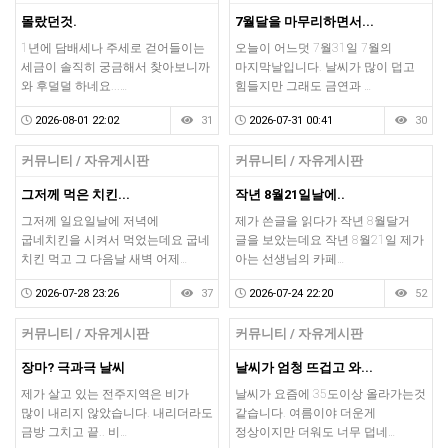
몰랐던것.
7월달을 마무리하면서...
1년에 담배세나 주세로 걷어들이는
오늘이 어느덧 7월31일 7월의
세금이 솔직히 궁금해서 찾아보니까
마지막날입니다. 날씨가 많이 덥고
와 후덜덜 하네요...…
힘들지만 그래도 금연과 …
2026-08-01 22:02
31
2026-07-31 00:41
30
커뮤니티 / 자유게시판
커뮤니티 / 자유게시판
그저께 먹은 치킨...
작년 8월21일날에..
그저께 일요일날에 저녁에
제가 쓴글을 읽다가 작년 8월달거
굽네치킨을 시켜서 먹었는데요 굽네
글을 보았는데요 작년 8월21일 제가
치킨 먹고 그 다음날 새벽 어제…
아는 선생님의 카페…
2026-07-28 23:26
37
2026-07-24 22:20
52
커뮤니티 / 자유게시판
커뮤니티 / 자유게시판
장마? 극과극 날씨
날씨가 엄청 뜨겁고 와...
제가 살고 있는 전주지역은 비가
날씨가 요즘에 35도이상 올라가는것
많이 내리지 않았습니다. 내리더라도
같습니다. 여름이야 더운게
금방 그치고 끝.. 비…
정상이지만 더워도 너무 덥네…