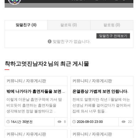
맞팔친구 (0)
팔로워 (0)
팔로윙 (0)
맞팔친구 전체보기
맞팔친구가 없습니다.
착하고멋진남자2 님의 최근 게시물
커뮤니티 / 자유게시판
커뮤니티 / 자유게시판
밖에 나가다가 흡연자들을 보면 불쌍합니다.
온열증상 가볍게 보면 안됩니다.
이렇게 더운날 흡연구역에 가서 땀
전에도 말했지만 작년 8월달에 아는
비오듯이 흡연하는 흡연자들을
선생님 카페를 걸어갔다가 걸어와서
생각해보면 정말 불쌍하다고 …
집에 와서 너무 힘들…
16시간 30분전
8
2026-08-03 23:00
22
커뮤니티 / 자유게시판
커뮤니티 / 자유게시판