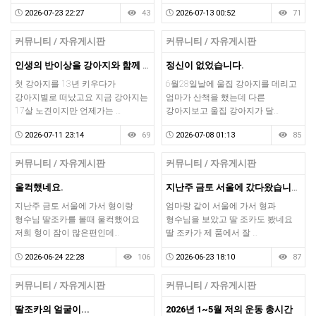
2026-07-23 22:27
43
2026-07-13 00:52
71
커뮤니티 / 자유게시판
커뮤니티 / 자유게시판
인생의 반이상을 강아지와 함께 했네요
정신이 없었습니다.
첫 강아지를 13년 키우다가
6월28일날에 울집 강아지를 데리고
강아지별로 떠났고요 지금 강아지는
엄마가 산책을 했는데 다른
17살 노견이지만 언제가는 …
강아지보고 울집 강아지가 달…
2026-07-11 23:14
69
2026-07-08 01:13
85
커뮤니티 / 자유게시판
커뮤니티 / 자유게시판
울컥했네요.
지난주 금토 서울에 갔다왔습니다.
지난주 금토 서울에 가서 형이랑
엄마랑 같이 서울에 가서 형과
형수님 딸조카를 볼때 울컥했어요
형수님을 보았고 딸 조카도 봤네요
저희 형이 잠이 많은편인데…
딸 조카가 제 품에서 잘 …
2026-06-24 22:28
106
2026-06-23 18:10
87
커뮤니티 / 자유게시판
커뮤니티 / 자유게시판
딸조카의 얼굴이...
2026년 1~5월 저의 운동 총시간