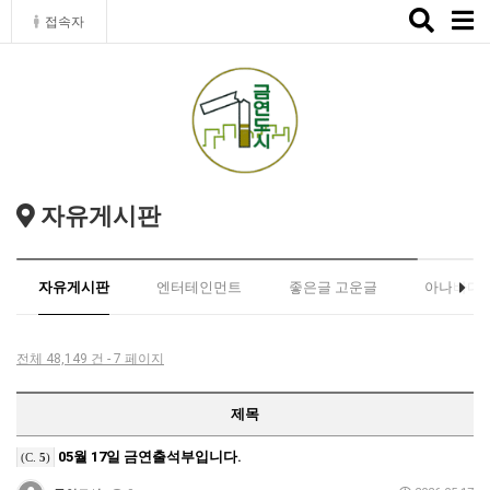
Toggle
접속자
naviga
자유게시판
자유게시판
엔터테인먼트
좋은글 고운글
아나바다
전체 48,149 건 - 7 페이지
제목
05월 17일 금연출석부입니다.
(C.
5
)