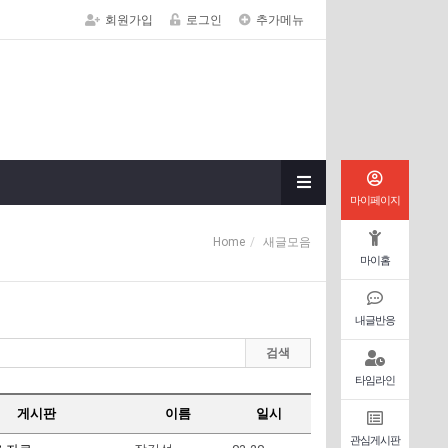
회원가입
로그인
추가메뉴
마이페이지
Home
새글모음
마이홈
내글반응
검색
타임라인
게시판
이름
일시
관심게시판