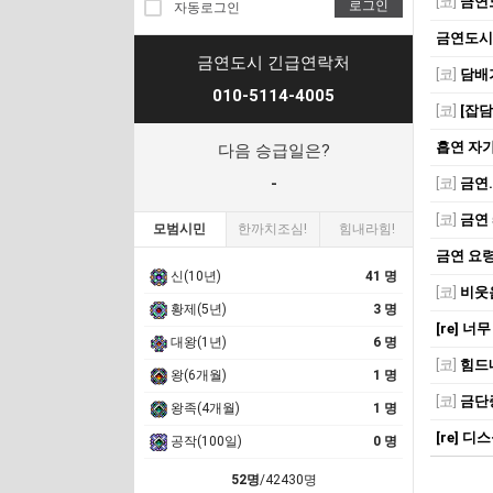
[코]
금연도
로그인
자동로그인
금연도시의
금연도시 긴급연락처
[코]
담배가 뭡네
010-5114-4005
[코]
[잡담] 
흡연 자가 
다음 승급일은?
-
[코]
금연.
[코]
금연 
모범시민
한까치조심!
힘내라힘!
금연 요
신(10년)
41 명
[코]
비웃음
황제(5년)
3 명
[re] 너무
대왕(1년)
6 명
[코]
힘드
왕(6개월)
1 명
[코]
금단
왕족(4개월)
1 명
[re] 
공작(100일)
0 명
52명
/42430명