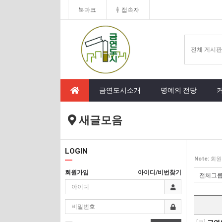
북마크
접속자
금연도시소개
명예의 전당
새글모음
LOGIN
Note:
회원
회원가입
아이디/비번찾기