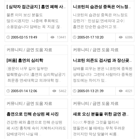
[ 심약자 접근금지 ] 흡연 폐해 사진 모음
니코틴의 습관성 중독은 어느정도 강한가?
물론 이미 보신 분들도
니코틴의 습관성 중독은 어느정도
많으시겠지만...나중에 후회해도
강한가?- 민성길(연세의대 교수)
소용없습니다.담배는 꼭 '지금' 끊…
흡연은 단순한 습관이고 또…
2005-02-15 19:49
13441
2005-01-17 10:20
6086
커뮤니티 / 금연 도움 자료
커뮤니티 / 금연 도움 자료
[퍼옴] 흡연의 심리학
니코틴 의존도 검사법 과 장산곶매식 금연처방^^
(원문이 너무 길어 일부만
담배를 피우는 분은 니코틴에 중독된
발췌했습니다.)흡연의 심리학남궁기
상태입니다. 그런데 사람마다 중독된
·최문종 연세대학교 의과대학 정…
정도에는 차이가 있…
2005-01-14 12:06
5462
2005-01-13 21:39
4021
커뮤니티 / 금연 도움 자료
커뮤니티 / 금연 도움 자료
흡연으로 인해 손상된 폐 사진
새로 오신 분들을 위한 금연 관련글 모음
건강한 폐와 흡연으로 인해 손상된
&quot;투쟁은 그것을 멀리서
폐 사진!흉칙해 속이 거북하시더라도
맴돌면서 볼 때에는 무척 두려운
담배생각이 나실 때 …
것이지만 막상 맞붙어 씨름…