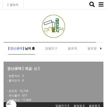
Toggle
접속자
naviga
[
장산곶매
] 님의 홈
맞팔친구
팔로워
팔로윙
장산곶매 [ 계급: 신 ]
- 방문자수 :
2
- 좋아요수 :
0
- 포인트 :
16,735
- 게시물수 :
517
- 코멘트수 :
11,565
맞팔친구 0
팔로워 0
팔로윙 0