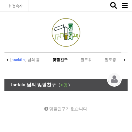
Toggle
접속자
naviga
[
tsekiln
] 님의 홈
맞팔친구
팔로워
팔로윙
tsekiln 님의 맞팔친구
(
0명
)
맞팔친구가 없습니다.