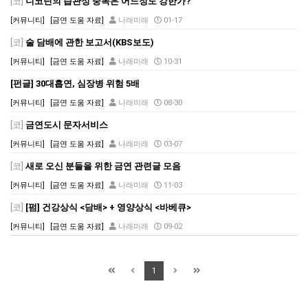
[코]
니코틴의 습관성 중독은 어느정도 강한가?
[커뮤니티]
[금연 도움 자료]
나래미래
01-17
[코]
술 담배에 관한 보고서(KBS보도)
[커뮤니티]
[금연 도움 자료]
나래미래
10-31
[펀글] 30대흡연, 심장병 위험 5배
[커뮤니티]
[금연 도움 자료]
나래미래
08-30
[코]
금연도시 문자서비스
[커뮤니티]
[금연 도움 자료]
나래미래
03-07
[코]
새로 오신 분들을 위한 금연 관련글 모음
[커뮤니티]
[금연 도움 자료]
나래미래
11-03
[코]
[펌] 건강상식 <담배> + 영양상식 <바베큐>
[커뮤니티]
[금연 도움 자료]
나래미래
09-02
1