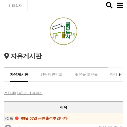
Toggle
접속자
naviga
자유게시판
자유게시판
엔터테인먼트
좋은글 고운글
아나바다
전체 48,148 건 - 1 페이지
제목
08월 07일 금연출석부입니다.
(C.
8
)