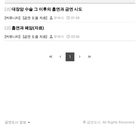
[코]
대장암 수술 그 이후의 흡연과 금연 시도
[커뮤니티]
[금연 도움 자료]
뚜벅이
01-04
[코]
흡연과 폐암(자료)
[커뮤니티]
[금연 도움 자료]
뚜벅이
02-06
1
금연도시 정보
© 금연도시. All Rights Reserved.