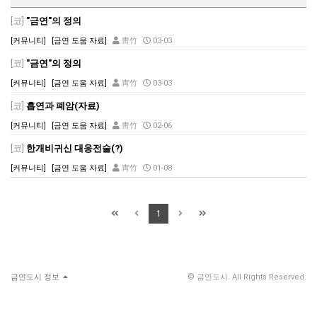
[코]
"금연"의 정의
[커뮤니티]
[금연 도움 자료]
靑竹
03-03
[코]
"금연"의 정의
[커뮤니티]
[금연 도움 자료]
靑竹
03-03
[코]
흡연과 폐암(자료)
[커뮤니티]
[금연 도움 자료]
靑竹
02-06
[코]
한개비귀신 대응전술(?)
[커뮤니티]
[금연 도움 자료]
靑竹
01-08
1
금연도시 정보
© 금연도시. All Rights Reserved.