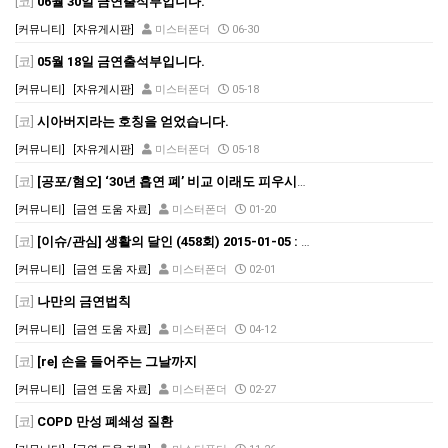
[코]
06월 30일 금연출석부입니다.
[커뮤니티]
[자유게시판]
미스터폰더
06-30
[코]
05월 18일 금연출석부입니다.
[커뮤니티]
[자유게시판]
미스터폰더
05-18
[코]
시아버지라는 호칭을 얻었습니다.
[커뮤니티]
[자유게시판]
미스터폰더
05-18
[코]
[공포/혐오] ‘30년 흡연 폐’ 비교 이래도 피우시겠습니까? (Youtube)
[커뮤니티]
[금연 도움 자료]
미스터폰더
01-20
[코]
[이슈/관심] 생활의 달인 (458회) 2015-01-05 : 금연의 달인 - 야크님 출연 (vimeo.com)
[커뮤니티]
[금연 도움 자료]
미스터폰더
02-01
[코]
나만의 금연법칙
[커뮤니티]
[금연 도움 자료]
미스터폰더
04-12
[코]
[re] 손을 들어주는 그날까지
[커뮤니티]
[금연 도움 자료]
미스터폰더
02-27
[코]
COPD 만성 폐쇄성 질환