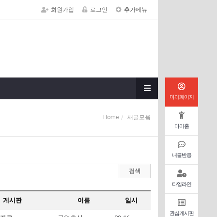
회원가입
로그인
추가메뉴
마이페이지
Home
새글모음
마이홈
내글반응
검색
타임라인
게시판
이름
일시
관심게시판