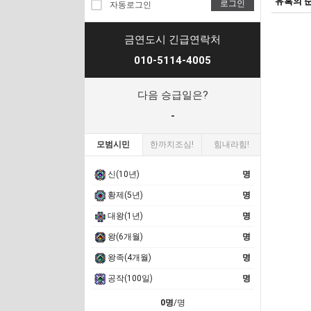
유혹의 
로그인
자동로그인
금연도시 긴급연락처
010-5114-4005
다음 승급일은?
-
모범시민
한까치조심!
힘내라힘!
신(10년)
명
황제(5년)
명
대왕(1년)
명
왕(6개월)
명
왕족(4개월)
명
공작(100일)
명
0명
/명