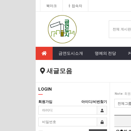
북마크
접속자
금연도시소개
명예의 전당
새글모음
LOGIN
Note:
회원
회원가입
아이디/비번찾기