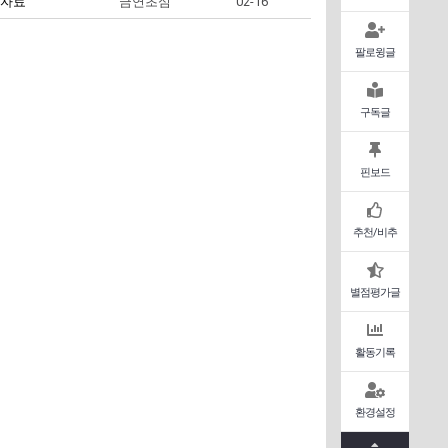
 자료
금연초심
02-16
팔로윙글
구독글
핀보드
추천/비추
별점평가글
활동기록
환경설정