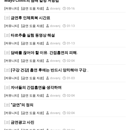
Mayo Clinic의 담배 갈망 저항법
[커뮤니티]
[금연 도움 자료]
dovanj
05-16
[코]
금연후 인체회복 시간표
[커뮤니티]
[금연 도움 자료]
dovanj
01-13
[코]
타르추출 실험 동영상 해설
[커뮤니티]
[금연 도움 자료]
dovanj
01-13
[코]
담배를 끊어야 할 이유. 간접흡연의 피해.
[커뮤니티]
[금연 도움 자료]
dovanj
02-04
[코]
[구강 건강] 흡연 후에는 반드시 양치해야 구강암 예방
[커뮤니티]
[금연 도움 자료]
dovanj
01-03
[코]
자녀들의 간접흡연을 생각하며
[커뮤니티]
[금연 도움 자료]
dovanj
02-04
[코]
"금연"의 정의
[커뮤니티]
[금연 도움 자료]
dovanj
02-04
[코]
금연광고 사진