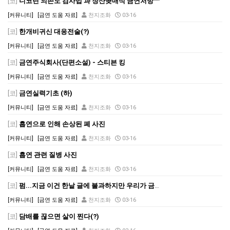
[코]
니코틴 의존도 검사법 과 장산곶매식 금연처방^^
[커뮤니티]
[금연 도움 자료]
천지조화
03-16
[코]
한개비귀신 대응전술(?)
[커뮤니티]
[금연 도움 자료]
천지조화
03-16
[코]
금연주식회사(단편소설) - 스티븐 킹
[커뮤니티]
[금연 도움 자료]
천지조화
03-16
[코]
금연실력기초 (하)
[커뮤니티]
[금연 도움 자료]
천지조화
03-16
[코]
흡연으로 인해 손상된 폐 사진
[커뮤니티]
[금연 도움 자료]
천지조화
03-16
[코]
흡연 관련 질병 사진
[커뮤니티]
[금연 도움 자료]
천지조화
03-16
[코]
펌...지금 이건 한낱 글에 불과하지만 우리가 금연하지 않으면 언젠가 닥쳐야 할 일이기에..퍼옵니다.
[커뮤니티]
[금연 도움 자료]
천지조화
03-16
[코]
담배를 끊으면 살이 찐다(?)