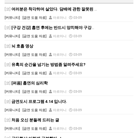
[코]
여러분은 착각하며 살았다. 담배에 관한 잘못된 상식
[커뮤니티]
[금연 도움 자료]
아르마니
03-09
[코]
[구강 건강] 흡연 후에는 반드시 양치해야 구강암 예방
[커뮤니티]
[금연 도움 자료]
아르마니
03-09
[코]
뇌 호흡 명상
[커뮤니티]
[금연 도움 자료]
아르마니
03-09
[코]
유혹의 순간을 넘기는 방법좀 알려주세요?
[커뮤니티]
[금연 도움 자료]
아르마니
03-09
[코]
[퍼옴] 흡연의 심리학
[커뮤니티]
[금연 도움 자료]
아르마니
03-09
[코]
금연도시 프로그램 4.14 입니다.
[커뮤니티]
[금연 도움 자료]
아르마니
03-09
[코]
처음 오신 분들께 드리는 글
[커뮤니티]
[금연 도움 자료]
아르마니
03-09