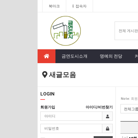
북마크
접속자
금연도시소개
명예의 전당
새글모음
LOGIN
Note:
회원
회원가입
아이디/비번찾기