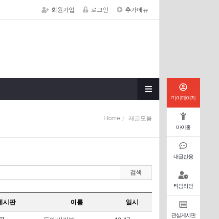
회원가입
로그인
추가메뉴
마이페이지
Home
새글모음
마이홈
내글반응
검색
타임라인
게시판
이름
일시
관심게시판