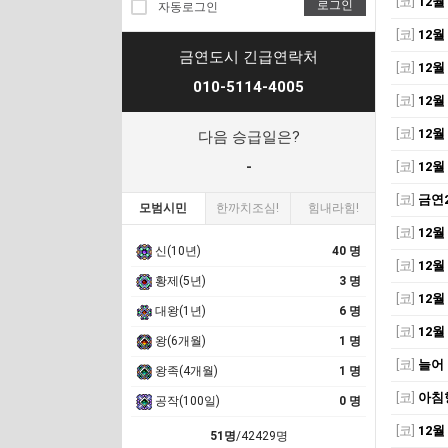
[코]
12월
로그인
자동로그인
[코]
12월
금연도시 긴급연락처
[코]
12월
010-5114-4005
[코]
12월
[코]
12월
다음 승급일은?
-
[코]
12월
[코]
금연
모범시민
한까치조심!
힘내라힘!
[코]
12월
신(10년)
40 명
[코]
12월
황제(5년)
3 명
[코]
12월
대왕(1년)
6 명
[코]
12월
왕(6개월)
1 명
[코]
늘어
왕족(4개월)
1 명
[코]
아침
공작(100일)
0 명
[코]
12월
51명
/42429명