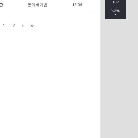
TOP
판
돈에버기법
12-06
DOWN
9
10