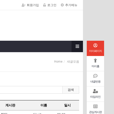
회원가입
로그인
추가메뉴
마이페이지
Home
새글모음
마이홈
내글반응
검색
타임라인
게시판
이름
일시
관심게시판