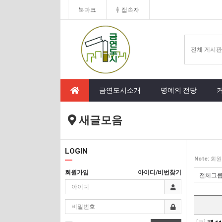
북마크
접속자
금연도시소개
명예의 전당
새글모음
LOGIN
Note:
회원
회원가입
아이디/비번찾기