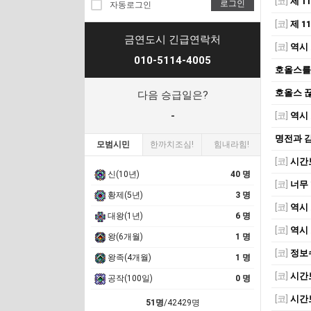
[코]
제 1
로그인
자동로그인
[코]
제 1
금연도시 긴급연락처
[코]
역시 
010-5114-4005
호올스를
호올스 
다음 승급일은?
-
[코]
역시 
명전과 
모범시민
한까치조심!
힘내라힘!
[코]
시간
신(10년)
40 명
[코]
너무 
황제(5년)
3 명
[코]
역시 
대왕(1년)
6 명
[코]
역시 
왕(6개월)
1 명
[코]
정보
왕족(4개월)
1 명
[코]
시간
공작(100일)
0 명
[코]
시간
51명
/42429명