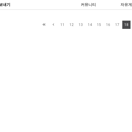
보내기
커뮤니티
자유게
11
12
13
14
15
16
17
18