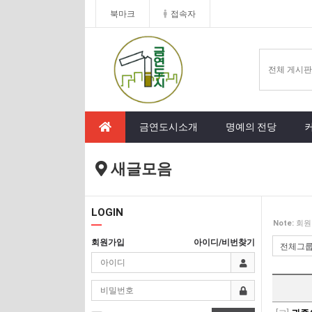
북마크
접속자
금연도시소개
명예의 전당
새글모음
LOGIN
Note:
회원
회원가입
아이디/비번찾기