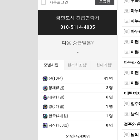
[코]
귀족
로그인
자동로그인
[코]
마누
금연도시 긴급연락처
[코]
마누
010-5114-4005
[코]
마누
[코]
이쁜
다음 승급일은?
-
[코]
이쁜
마누라 
모범시민
한까치조심!
힘내라힘!
[코]
이쁜
신(10년)
41 명
[코]
이쁜
황제(5년)
2 명
이쁜 여
대왕(1년)
6 명
[코]
절주
왕(6개월)
1 명
[코]
남의
왕족(4개월)
1 명
절주와 
공작(100일)
0 명
[코]
남의
51명
/42430명