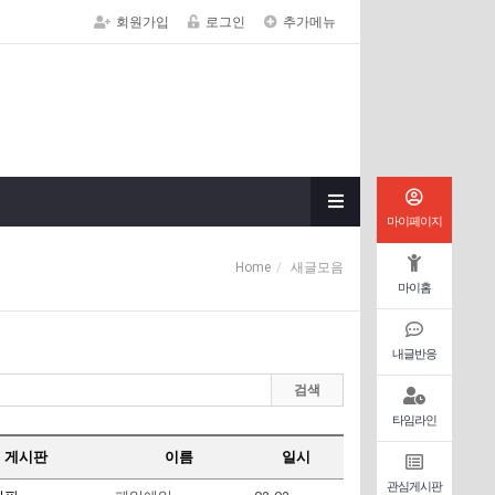
회원가입
로그인
추가메뉴
마이페이지
Home
새글모음
마이홈
내글반응
검색
타임라인
게시판
이름
일시
관심게시판