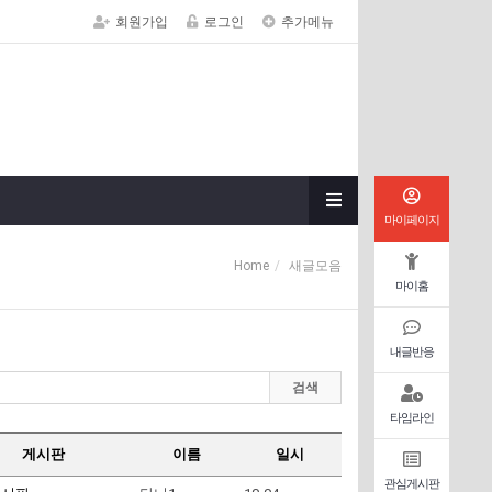
회원가입
로그인
추가메뉴
마이페이지
Home
새글모음
마이홈
내글반응
검색
타임라인
게시판
이름
일시
관심게시판