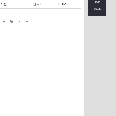
TOP
게시판
단니1
10-02
DOWN
19
20