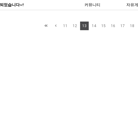
 되었습니다~!
커뮤니티
자유
11
12
13
14
15
16
17
18