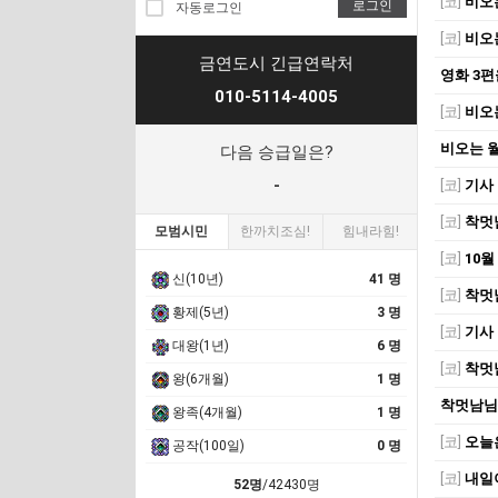
[코]
비오는
로그인
자동로그인
[코]
비오는
금연도시 긴급연락처
영화 3
010-5114-4005
[코]
비오는
비오는 월
다음 승급일은?
-
[코]
기사
[코]
착멋
모범시민
한까치조심!
힘내라힘!
[코]
10월
신(10년)
41 명
[코]
착멋
황제(5년)
3 명
[코]
기사
대왕(1년)
6 명
[코]
착멋
왕(6개월)
1 명
착멋남님
왕족(4개월)
1 명
[코]
오늘
공작(100일)
0 명
[코]
내일
52명
/42430명