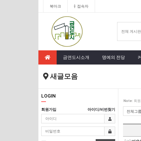
북마크
접속자
금연도시소개
명예의 전당
새글모음
LOGIN
Note:
회원
회원가입
아이디/비번찾기