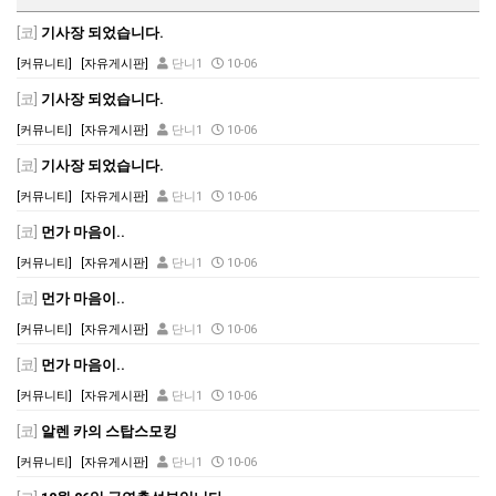
[코]
기사장 되었습니다.
[커뮤니티]
[자유게시판]
단니1
10-06
[코]
기사장 되었습니다.
[커뮤니티]
[자유게시판]
단니1
10-06
[코]
기사장 되었습니다.
[커뮤니티]
[자유게시판]
단니1
10-06
[코]
먼가 마음이..
[커뮤니티]
[자유게시판]
단니1
10-06
[코]
먼가 마음이..
[커뮤니티]
[자유게시판]
단니1
10-06
[코]
먼가 마음이..
[커뮤니티]
[자유게시판]
단니1
10-06
[코]
알렌 카의 스탑스모킹
[커뮤니티]
[자유게시판]
단니1
10-06