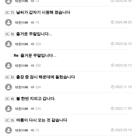
2025.05.30
재한아빠
73
날씨가 갑자기 시원해 졌습니다
(C.
7
)
2024.08.29
재한아빠
79
즐거운 주말입니다...
(C.
3
)
2023.02.10
재한아빠
329
Re: 즐거운 주말입니다...
2023.02.13
재한아빠
330
출장 중 잠시 해운대에 들렀습니다
(C.
5
)
2022.11.18
재한아빠
234
불 한번 지피고 갑니다.
(C.
4
)
2022.11.09
재한아빠
270
여름이 다시 오는 것 같습니다
(C.
3
)
2022.09.19
재한아빠
75