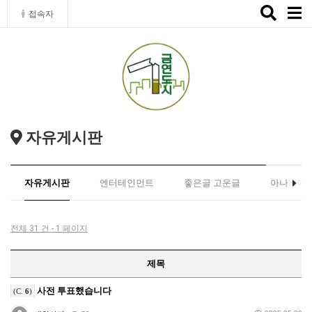
Toggle
접속자
naviga
자유게시판
자유게시판
엔터테인먼트
좋은글 고운글
아나바다
전체 31 건 - 1 페이지
제목
사전 투표했습니다
(C.
6
)