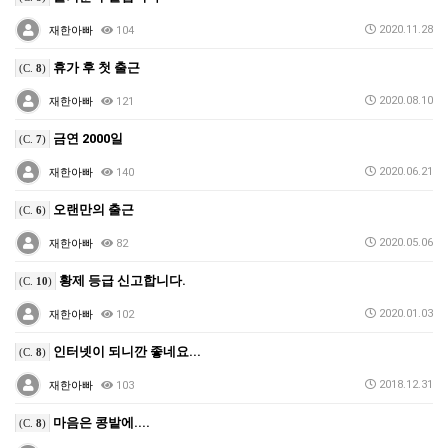
2020.11.28
재한아빠
104
휴가 후 첫 출근
(C.
8
)
2020.08.10
재한아빠
121
금연 2000일
(C.
7
)
2020.06.21
재한아빠
140
오랜만의 출근
(C.
6
)
2020.05.06
재한아빠
82
황제 등급 신고합니다.
(C.
10
)
2020.01.03
재한아빠
102
인터넷이 되니깐 좋네요...
(C.
8
)
2018.12.31
재한아빠
103
마음은 콩밭에....
(C.
8
)