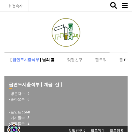
Toggle
접속자
naviga
[
금연도시출석부
] 님의 홈
맞팔친구
팔로워
팔로윙
금연도시출석부 [ 계급: 신 ]
- 방문자수 :
9
- 좋아요수 :
0
- 포인트 :
568
- 게시물수 :
5
- 코멘트수 :
2
맞팔친구 0
팔로워 1
팔로윙 0