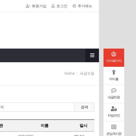
회원가입
로그인
추가메뉴
마이페이지
Home
새글모음
마이홈
내글반응
검색
타임라인
판
이름
일시
관심게시판