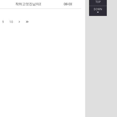
TOP
착하고멋진남자2
08-03
DOWN
9
10