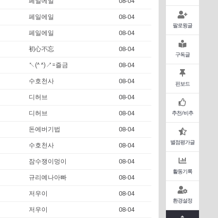
페일에일
08-04
페일에일
08-04
팔로윙글
페일에일
08-04
初心不忘
08-04
구독글
↖(^ ^)↗=즐금
08-04
수호천사
08-04
핀보드
디허브
08-04
디허브
08-04
추천/비추
돈에버기법
08-04
별점평가글
수호천사
08-04
잠수쟁이멍이
08-04
활동기록
규리예나아빠
08-04
저우이
08-04
환경설정
저우이
08-04