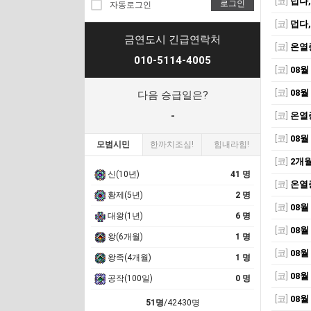
[코]
덥다,
로그인
자동로그인
[코]
덥다,
금연도시 긴급연락처
[코]
온열
010-5114-4005
[코]
08월
[코]
08월
다음 승급일은?
-
[코]
온열
[코]
08월
모범시민
한까치조심!
힘내라힘!
[코]
2개월
신(10년)
41 명
[코]
온열
황제(5년)
2 명
[코]
08월
대왕(1년)
6 명
[코]
08월
왕(6개월)
1 명
[코]
08월
왕족(4개월)
1 명
[코]
08월
공작(100일)
0 명
[코]
08월
51명
/42430명