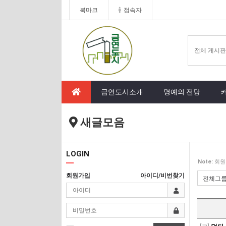
북마크
접속자
금연도시소개
명예의 전당
새글모음
LOGIN
Note:
회원
회원가입
아이디/비번찾기