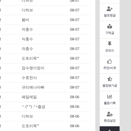
판
디허브
08-07
판
디허브
08-07
팔로윙글
판
봄비
08-07
판
자충수
08-07
구독글
판
자충수
08-07
판
자충수
08-07
핀보드
판
도토리묵™
08-07
판
잠수쟁이멍이
08-07
추천/비추
판
수호천사
08-07
별점평가글
판
규리예나아빠
08-07
판
페일에일
08-06
활동기록
판
↖(^ ^)↗=즐금
08-06
판
디허브
08-06
환경설정
판
도토리묵™
08-06