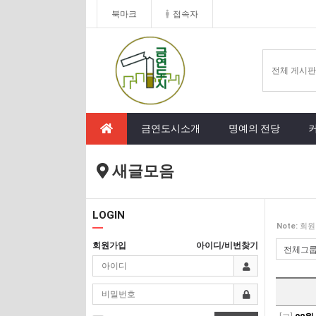
북마크
접속자
금연도시소개
명예의 전당
새글모음
LOGIN
Note:
회원
회원가입
아이디/비번찾기