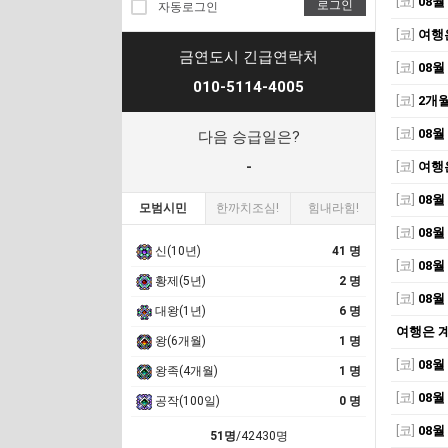
[코]
08월
로그인
자동로그인
[코]
여행
금연도시 긴급연락처
[코]
08월
010-5114-4005
[코]
2개월
[코]
08월
다음 승급일은?
-
[코]
여행
[코]
08월
모범시민
한까치조심!
힘내라힘!
[코]
08월
신(10년)
41 명
[코]
08월
황제(5년)
2 명
[코]
08월
대왕(1년)
6 명
여행은 계
왕(6개월)
1 명
[코]
08월
왕족(4개월)
1 명
[코]
08월
공작(100일)
0 명
[코]
08월
51명
/42430명