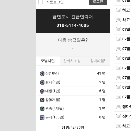
[코]
07월
로그인
자동로그인
[코]
하고 
금연도시 긴급연락처
[코]
하고 
010-5114-4005
[코]
07월
[코]
07월
다음 승급일은?
-
[코]
07월
[코]
07월
모범시민
한까치조심!
힘내라힘!
[코]
07월
신(10년)
41 명
[코]
07월
황제(5년)
2 명
[코]
07월
대왕(1년)
6 명
[코]
07월
왕(6개월)
1 명
[코]
장마
왕족(4개월)
1 명
[코]
장마
공작(100일)
0 명
[코]
하고 
51명
/42430명