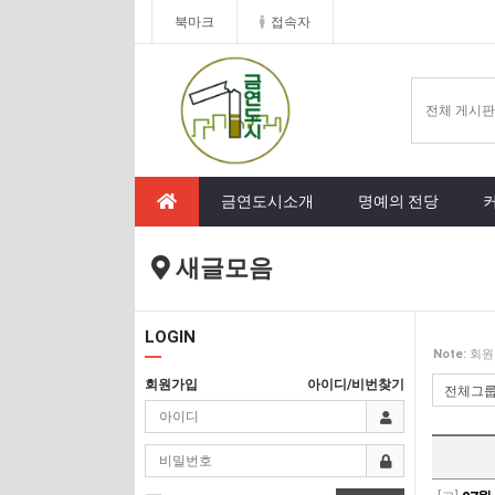
북마크
접속자
금연도시소개
명예의 전당
새글모음
LOGIN
Note:
회원
회원가입
아이디/비번찾기