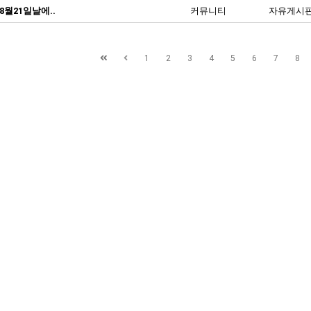
8월21일날에..
커뮤니티
자유게시
1
2
3
4
5
6
7
8