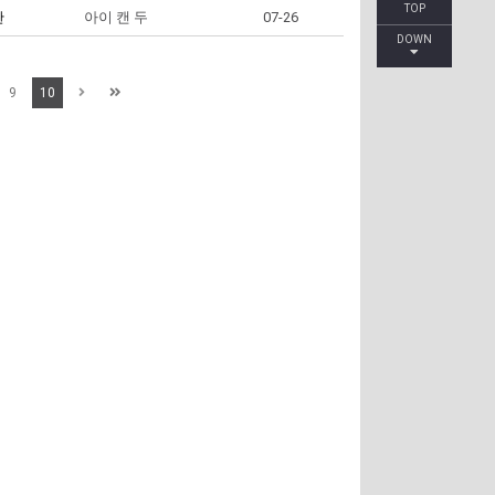
TOP
판
아이 캔 두
07-26
DOWN
9
10