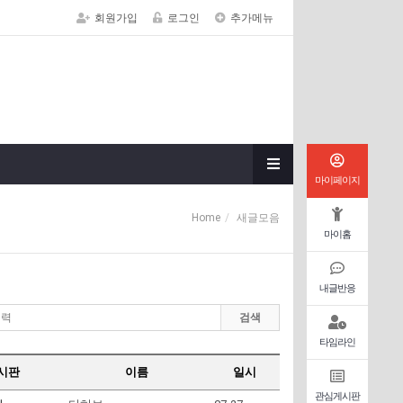
회원가입
로그인
추가메뉴
마이페이지
Home
새글모음
마이홈
내글반응
검색
타임라인
시판
이름
일시
관심게시판