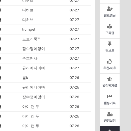
판
디허브
07-27
판
디허브
07-27
팔로윙글
판
디허브
07-27
판
trumpet
07-27
구독글
판
도토리묵™
07-27
판
잠수쟁이멍이
07-27
핀보드
판
수호천사
07-27
판
규리예나아빠
07-27
추천/비추
판
봄비
07-26
별점평가글
판
규리예나아빠
07-26
판
잠수쟁이멍이
07-26
활동기록
판
아이 캔 두
07-26
판
아이 캔 두
07-26
환경설정
판
아이 캔 두
07-26