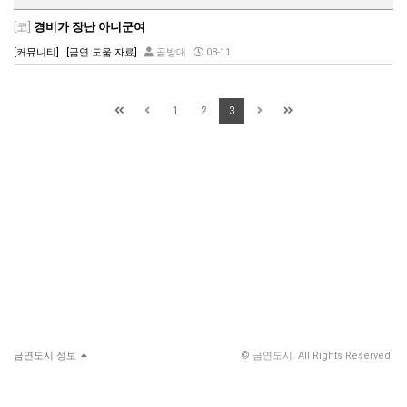
[코]
경비가 장난 아니군여
[커뮤니티]
[금연 도움 자료]
곰방대
08-11
1
2
3
금연도시 정보
© 금연도시. All Rights Reserved.