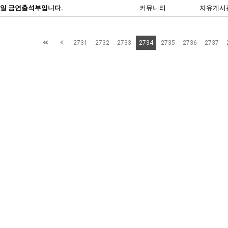
 5일 금연출석부입니다.
커뮤니티
자유게시
2731
2732
2733
2734
2735
2736
2737