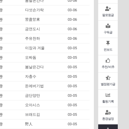
판
봄날은간다
03-06
판
다섯손가락
03-06
팔로윙글
판
苦盡甘來
03-06
판
금연도시
03-06
구독글
판
주유천하
03-06
판
이장과 겨울
03-05
핀보드
판
오짜돔
03-05
판
봄날은간다
03-05
추천/비추
판
자충수
03-05
별점평가글
판
돈에버기법
03-05
판
금단양만
03-05
활동기록
판
오아시스
03-05
판
브래드김
03-05
환경설정
판
野人
03-05