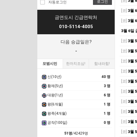
[코]
3월
로그인
자동로그인
[코]
3월
금연도시 긴급연락처
[코]
3월
010-5114-4005
3월 6일
[코]
3월
다음 승급일은?
-
[코]
3월
[코]
3월
모범시민
한까치조심!
힘내라힘!
[코]
3월
신(10년)
40 명
[코]
3월
황제(5년)
3 명
[코]
3월
대왕(1년)
6 명
[코]
3월
왕(6개월)
1 명
[코]
3월
왕족(4개월)
1 명
[코]
3월
공작(100일)
0 명
[코]
3월
51명
/42429명