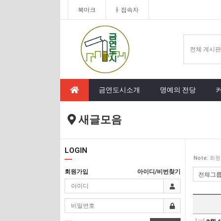
북마크
접속자
금연도시소개
명예의 전당
새글모음
LOGIN
Note:
회원
회원가입
아이디/비번찾기