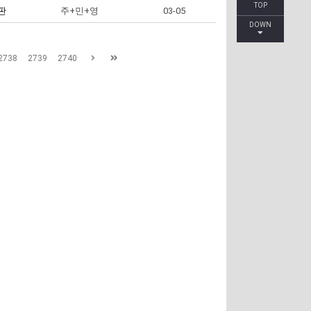
TOP
판
주+민+영
03-05
DOWN
2738
2739
2740