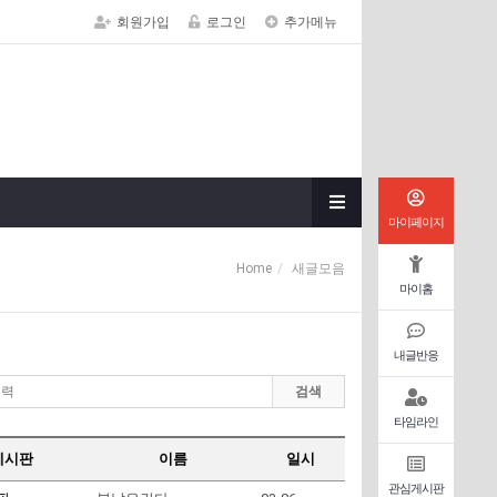
회원가입
로그인
추가메뉴
마이페이지
Home
새글모음
마이홈
내글반응
검색
타임라인
게시판
이름
일시
관심게시판