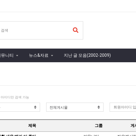
커뮤니티
뉴스&자료
지난 글 모음(2002-2009)
 아이디만 검색 가능
제목
그룹
게