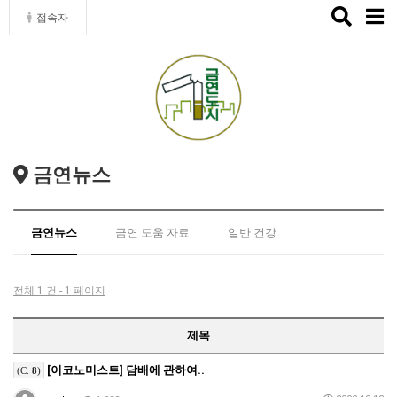
Toggle
접속자
naviga
금연뉴스
금연뉴스
금연 도움 자료
일반 건강
전체 1 건 - 1 페이지
제목
[이코노미스트] 담배에 관하여..
(C.
8
)