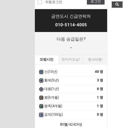
로그인
자동로그인
금연도시 긴급연락처
010-5114-4005
다음 승급일은?
-
모범시민
한까치조심!
힘내라힘!
신(10년)
40 명
황제(5년)
3 명
대왕(1년)
6 명
왕(6개월)
1 명
왕족(4개월)
1 명
공작(100일)
0 명
51명
/42429명