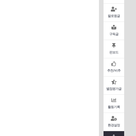
팔로윙글
구독글
핀보드
추천/비추
별점평가글
활동기록
환경설정