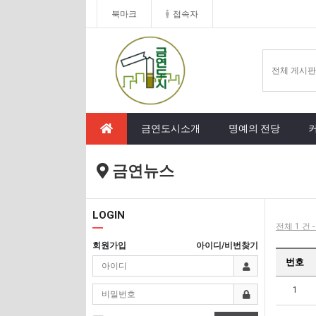
북마크
접속자
금연도시소개
명예의 전당
금연뉴스
LOGIN
전체 1 건 
회원가입
아이디/비번찾기
번호
1