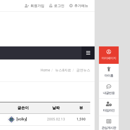
회원가입
로그인
추가메뉴
마이페이지
Home
뉴스&자료
금연뉴스
마이홈
내글반응
글쓴이
날짜
뷰
타임라인
[volky]
2005.02.13
1,590
관심게시판