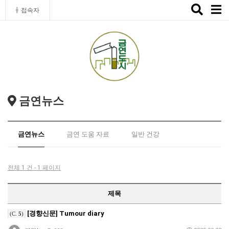
Toggle
접속자
naviga
금연뉴스
금연뉴스
금연 도움 자료
일반 건강
전체 1 건 - 1 페이지
제목
[경향신문] Tumour diary
(C.
5
)