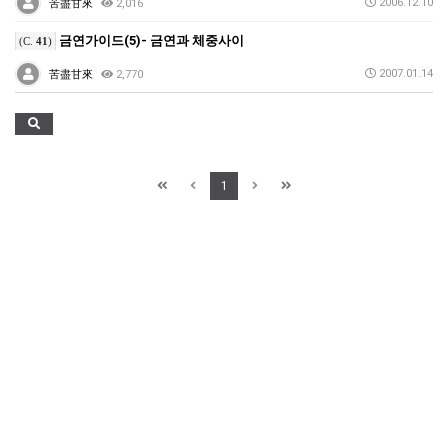
2006.12.10
苦盡甘來
2,016
금연가이드(5)- 금연과 체중사이
(C.
41
)
2007.01.14
苦盡甘來
2,770
1