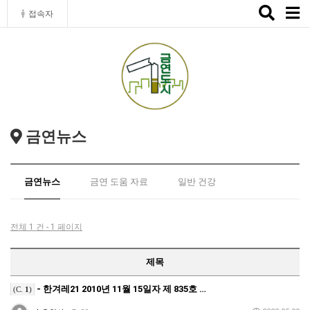
Toggle
접속자
naviga
금연뉴스
금연뉴스
금연 도움 자료
일반 건강
전체 1 건 - 1 페이지
제목
- 한겨레21 2010년 11월 15일자 제 835호 …
(C.
1
)