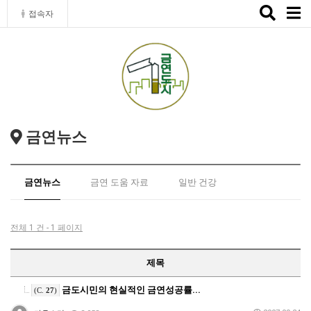
Toggle
접속자
naviga
금연뉴스
금연뉴스
금연 도움 자료
일반 건강
전체 1 건 - 1 페이지
제목
금도시민의 현실적인 금연성공률...
(C.
27
)