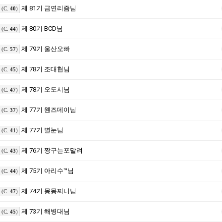
제 81기 금연리즘님
(C.
40
)
제 80기 BCD님
(C.
44
)
제 79기 울산오빠
(C.
57
)
제 78기 조대협님
(C.
45
)
제 78기 오도시님
(C.
47
)
제 77기 웬즈데이님
(C.
37
)
제 77기 별눈님
(C.
41
)
제 76기 짱구는포말려
(C.
43
)
제 75기 아리수™님
(C.
44
)
제 74기 몽몽찌니님
(C.
47
)
제 73기 해병대님
(C.
45
)