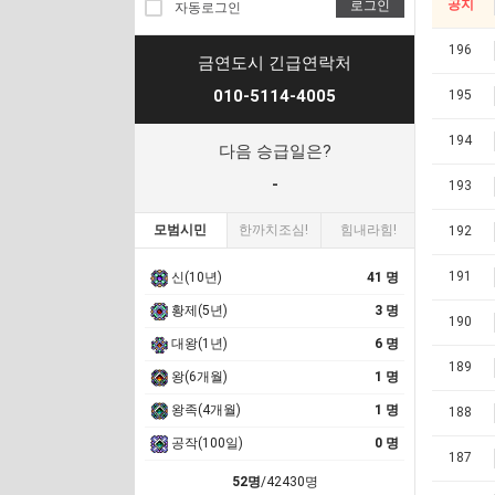
공지
로그인
자동로그인
196
금연도시 긴급연락처
010-5114-4005
195
194
다음 승급일은?
-
193
모범시민
한까치조심!
힘내라힘!
192
191
신(10년)
41 명
황제(5년)
3 명
190
대왕(1년)
6 명
189
왕(6개월)
1 명
왕족(4개월)
1 명
188
공작(100일)
0 명
187
52명
/42430명