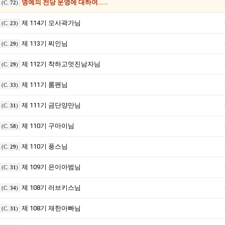
명예의 전당 운영에 대하여.....
(C.
72
)
제 114기 모사곽가님
(C.
23
)
제 113기 찌인님
(C.
29
)
제 112기 착하고멋진남자님
(C.
29
)
제 111기 룸펜님
(C.
33
)
제 111기 금단양만님
(C.
31
)
제 110기 구마이님
(C.
58
)
제 110기 풍스님
(C.
29
)
제 109기 은이아범님
(C.
31
)
제 108기 러브키스님
(C.
34
)
제 108기 재한아빠님
(C.
31
)