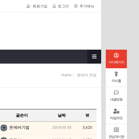
회원가입
로그인
추가메뉴
마이페이지
Home
명예의 전당
마이홈
내글반응
글쓴이
날짜
뷰
타임라인
돈에버기법
2004.05.08
3,620
관심게시판