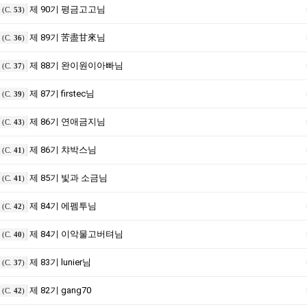
제 90기 평금고고님
(C.
53
)
제 89기 苦盡甘來님
(C.
36
)
제 88기 완이원이아빠님
(C.
37
)
제 87기 firstec님
(C.
39
)
제 86기 연애금지님
(C.
43
)
제 86기 챠박스님
(C.
41
)
제 85기 빛과 소금님
(C.
41
)
제 84기 에펨투님
(C.
42
)
제 84기 이악물고버텨님
(C.
40
)
제 83기 lunier님
(C.
37
)
제 82기 gang70
(C.
42
)