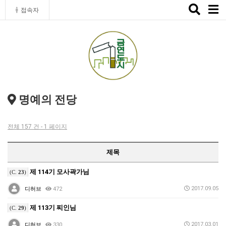
Toggle
접속자
naviga
명예의 전당
전체 157 건 - 1 페이지
제목
제 114기 모사곽가님
(C.
23
)
2017.09.05
디허브
472
제 113기 찌인님
(C.
29
)
2017.03.01
디허브
330