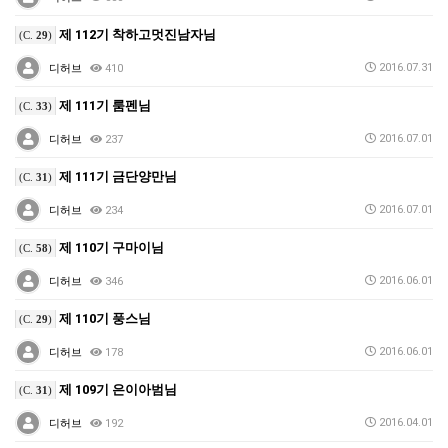
제 112기 착하고멋진남자님
(C.
29
)
2016.07.31
디허브
410
제 111기 룸펜님
(C.
33
)
2016.07.01
디허브
237
제 111기 금단양만님
(C.
31
)
2016.07.01
디허브
234
제 110기 구마이님
(C.
58
)
2016.06.01
디허브
346
제 110기 풍스님
(C.
29
)
2016.06.01
디허브
178
제 109기 은이아범님
(C.
31
)
2016.04.01
디허브
192