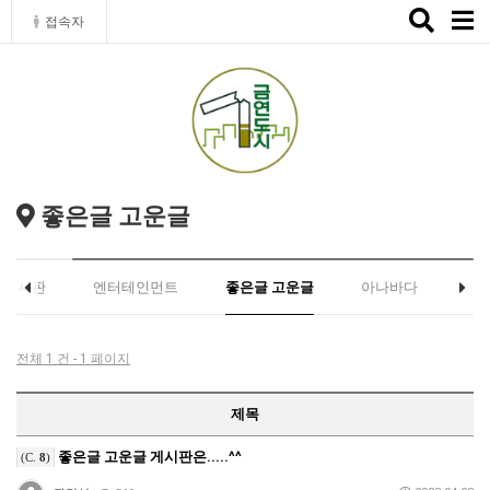
Toggle
접속자
naviga
좋은글 고운글
유게시판
엔터테인먼트
좋은글 고운글
아나바다
전체 1 건 - 1 페이지
제목
좋은글 고운글 게시판은.....^^
(C.
8
)