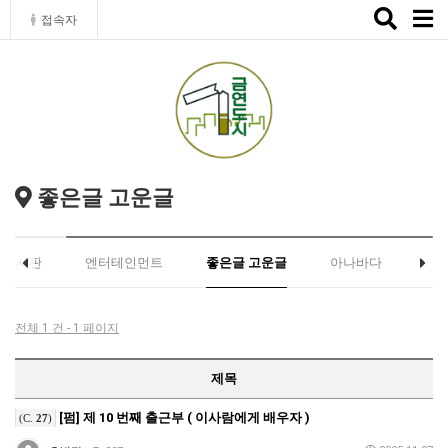
Toggle
접속자
naviga
좋은글 고운글
유게시판
엔터테인먼트
좋은글 고운글
아나바다
전체 1 건 - 1 페이지
제목
[펌] 제 10 번째 출근부 ( 이사람에게 배우자 )
(C.
27
)