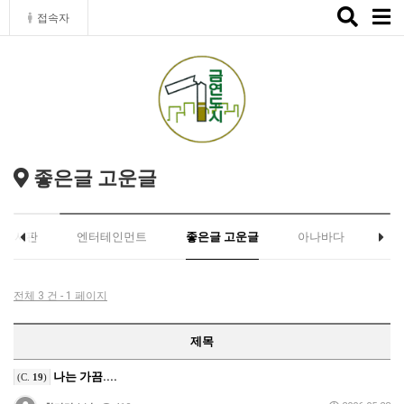
Toggle
접속자
naviga
좋은글 고운글
유게시판
엔터테인먼트
좋은글 고운글
아나바다
전체 3 건 - 1 페이지
제목
나는 가끔....
(C.
19
)