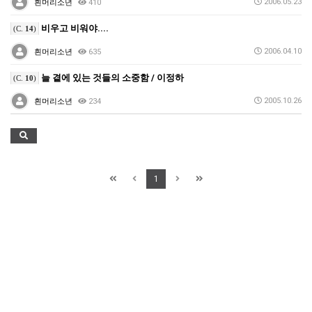
2006.05.23
흰머리소년
410
비우고 비워야....
(C.
14
)
2006.04.10
흰머리소년
635
늘 곁에 있는 것들의 소중함 / 이정하
(C.
10
)
2005.10.26
흰머리소년
234
1