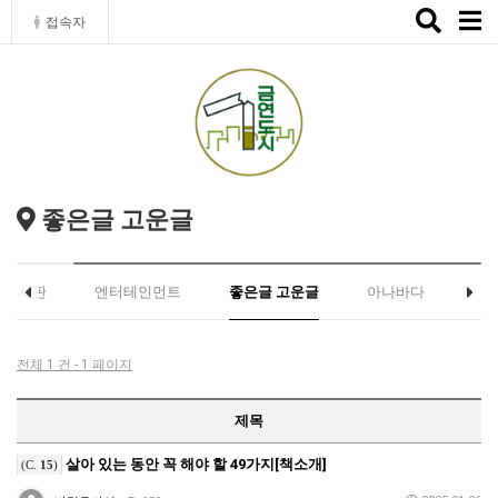
Toggle
접속자
naviga
좋은글 고운글
유게시판
엔터테인먼트
좋은글 고운글
아나바다
전체 1 건 - 1 페이지
제목
살아 있는 동안 꼭 해야 할 49가지[책소개]
(C.
15
)