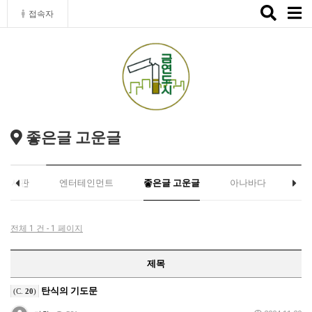
Toggle
접속자
naviga
좋은글 고운글
유게시판
엔터테인먼트
좋은글 고운글
아나바다
전체 1 건 - 1 페이지
제목
탄식의 기도문
(C.
20
)