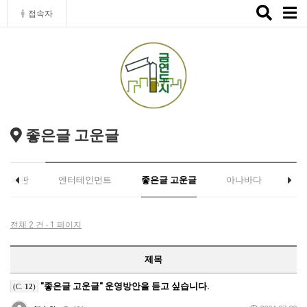
Toggle
접속자
naviga
좋은글 고운글
유게시판
엔터테인먼트
좋은글 고운글
아나바다
전체 2 건 - 1 페이지
제목
"좋은글 고운글" 운영방안을 듣고 싶습니다.
(C.
12
)