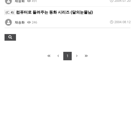
2004.07.20
채송화
491
컴퓨터로 들려주는 동화 시리즈 (달의눈물님)
(C.
4
)
2004.08.12
채송화
246
1