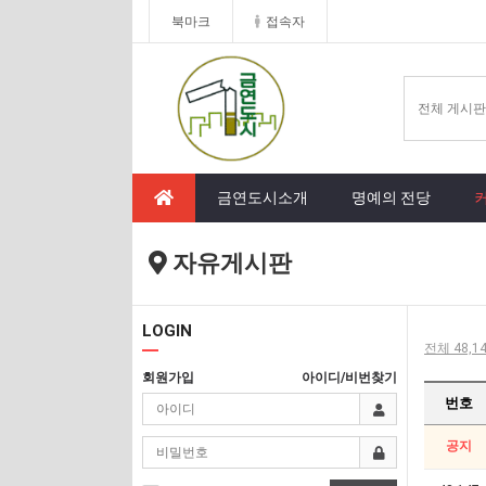
북마크
접속자
금연도시소개
명예의 전당
자유게시판
LOGIN
전체 48,14
회원가입
아이디/비번찾기
번호
공지