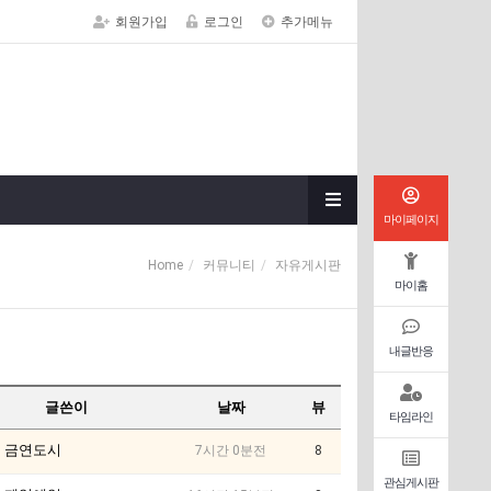
회원가입
로그인
추가메뉴
마이페이지
Home
커뮤니티
자유게시판
마이홈
내글반응
글쓴이
날짜
뷰
타임라인
금연도시
7시간 0분전
8
관심게시판