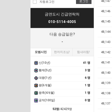
48,147
로그인
자동로그인
48,146
금연도시 긴급연락처
010-5114-4005
48,145
48,144
다음 승급일은?
-
48,143
모범시민
한까치조심!
힘내라힘!
48,142
48,141
신(10년)
41 명
황제(5년)
3 명
48,140
대왕(1년)
6 명
48,139
왕(6개월)
1 명
왕족(4개월)
1 명
48,138
공작(100일)
0 명
48,137
52명
/42429명