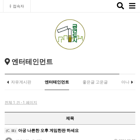
Toggle
접속자
naviga
엔터테인먼트
자유게시판
엔터테인먼트
좋은글 고운글
아나바다
전체 1 건 - 1 페이지
제목
아궁 나른한 오후 게임한판 하세요
(C.
11
)