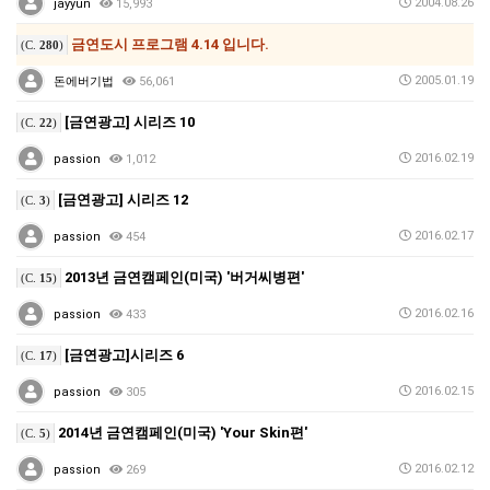
2004.08.26
jayyun
15,993
금연도시 프로그램 4.14 입니다.
(C.
280
)
2005.01.19
돈에버기법
56,061
[금연광고] 시리즈 10
(C.
22
)
2016.02.19
passion
1,012
[금연광고] 시리즈 12
(C.
3
)
2016.02.17
passion
454
2013년 금연캠페인(미국) '버거씨병편'
(C.
15
)
2016.02.16
passion
433
[금연광고]시리즈 6
(C.
17
)
2016.02.15
passion
305
2014년 금연캠페인(미국) 'Your Skin편'
(C.
5
)
2016.02.12
passion
269