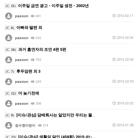
이주일 금연 광고 - 이주일 생전 - 2002년
(C.
11
)
2016.02.11
passion
481
아빠와 딸편 외
(C.
6
)
2016.02.05
passion
692
과거 흡연자의 조언 4편 5편
(C.
16
)
2016.02.04
passion
793
후두암편 외 3
(C.
7
)
2016.02.03
passion
249
더 늦기전에
(C.
12
)
2016.02.02
passion
398
[이슈/관심] 담배회사는 알았지만 우리는 몰랐던 사실들…
(C.
9
)
2016.01.08
잠수쟁이멍이
574
[이슈/관심] 생활의 달인 (458회) 2015-01-…
(C.
23
)