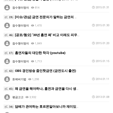
2015.01.31
잠수쟁이멍이
814
[이슈/관심] 금연 전문의가 말하는 금연의 법칙 (Yo…
(C.
19
)
2015.01.30
잠수쟁이멍이
1,470
[공포/혐오] ‘30년 흡연 폐’ 비교 이래도 피우시겠…
(C.
46
)
2015.01.20
잠수쟁이멍이
1,849
흡연자들의 대단한 착각 (youtube)
(C.
17
)
2015.01.15
잠수쟁이멍이
1,713
OBS 경인방송 줌인핫금연 (금연도시 출연)
(C.
42
)
2014.01.11
돈에버기법
1,298
왜 금연을 해야하나, 흡연과 금연을 다시 생각하다.<국…
(C.
45
)
2013.01.08
평금고고
3,932
담배가 관여하는 호르몬알아보니까 재미있네요
(C.
34
)