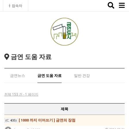
Toggle
접속자
naviga
금연 도움 자료
금연뉴스
금연 도움 자료
일반 건강
전체 153 건 - 1 페이지
제목
[ 1000 까지 이어쓰기 ] 금연의 장점
(C.
435
)