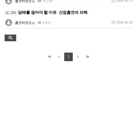
2006.06.19
흡연하면오노
16,104
담배를 끊어야 할 이유. 간접흡연의 피해.
(C.
23
)
2006.06.20
흡연하면오노
5,973
1